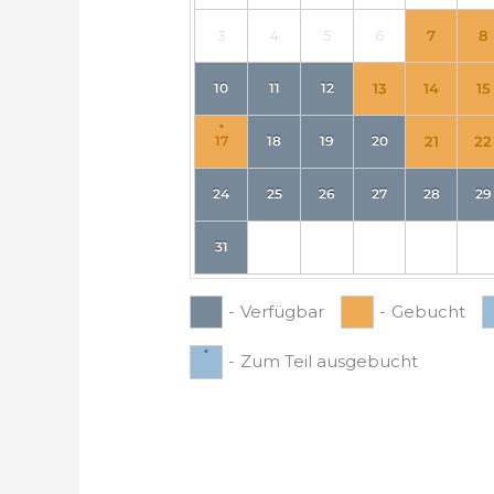
3
4
5
6
7
8
10
11
12
13
14
15
·
17
18
19
20
21
22
24
25
26
27
28
29
31
-
Verfügbar
-
Gebucht
·
-
Zum Teil ausgebucht